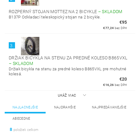
ROZPERNÝ STOJAN MOTTEZ NA 2 BICYKLE
–
SKLADOM
B137P Odkladací teleskopický stojan na 2 bicykle.
€95
€77,24
bez DPH
3.
DRŽIAK BICYKLA NA STENU ZA PREDNÉ KOLESO B865VXL
–
SKLADOM
Držiak bicykla na stenu za predné koleso B865VXL pre mohutné
kolesá.
€20
€16,26
bez DPH
UKÁŽ VIAC
NAJLACNEJŠIE
NAJDRAHŠIE
NAJPREDÁVANEJŠIE
ABECEDNE
8
položiek celkom