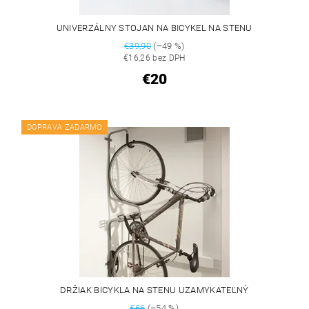
UNIVERZÁLNY STOJAN NA BICYKEL NA STENU
€39,90
(–49 %)
€16,26 bez DPH
€20
DOPRAVA ZADARMO
DRŽIAK BICYKLA NA STENU UZAMYKATEĽNÝ
€66
(–54 %)