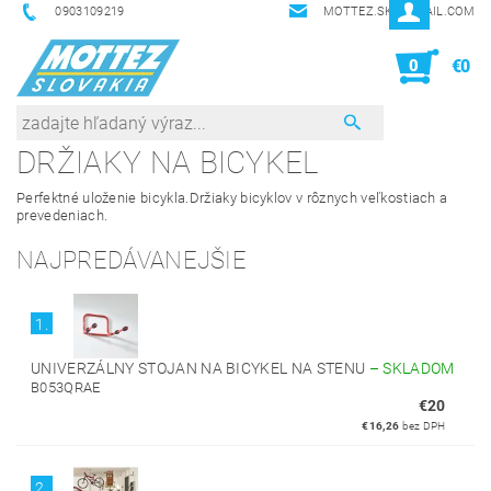
0903109219
MOTTEZ.SK@GMAIL.COM
0
€0
DRŽIAKY NA BICYKEL
Perfektné uloženie bicykla.Držiaky bicyklov v rôznych veľkostiach a
prevedeniach.
NAJPREDÁVANEJŠIE
1.
UNIVERZÁLNY STOJAN NA BICYKEL NA STENU
–
SKLADOM
B053QRAE
€20
€16,26
bez DPH
2.