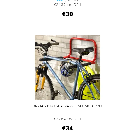
€24,39 bez DPH
€30
DRŽIAK BICYKLA NA STENU, SKLOPNÝ
€27,64 bez DPH
€34