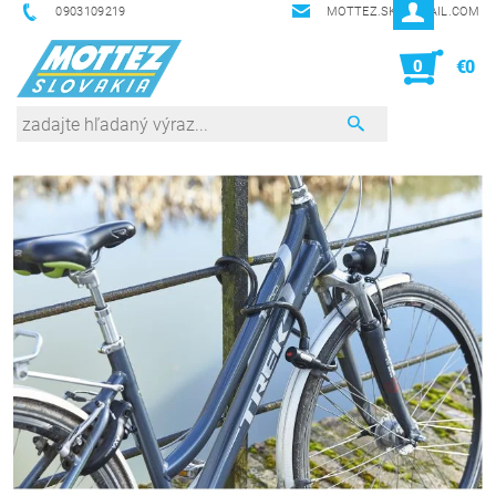
0903109219
MOTTEZ.SK@GMAIL.COM
0
€0