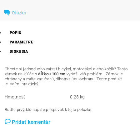
Otázka
POPIS
PARAMETRE
DISKUSIA
Chcete si jednoducho zaistiť bicykel, motocykel alebo kočík? Tento
zámok na kľúče s
dĺžkou 100 cm
vyrieši váš problém.
Zámok je
chránený a máte zaručenú, dlhotrvajúcu ochranu. Tento produkt
je
veľmi praktický.
Hmotnosť
0.28 kg
Buďte prvý, kto napíše príspevok k tejto položke.
Pridať komentár