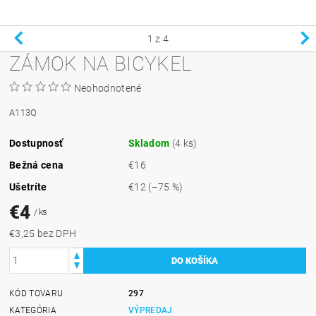
1
z 4
ZÁMOK NA BICYKEL
Neohodnotené
A113Q
Dostupnosť
Skladom
(4 ks)
Bežná cena
€16
Ušetríte
€12
(–75 %)
€4
/ ks
€3,25 bez DPH
KÓD TOVARU
297
KATEGÓRIA
VÝPREDAJ